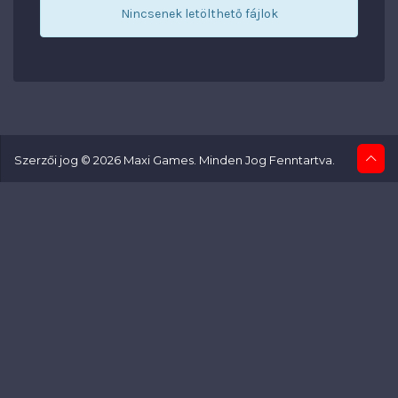
Nincsenek letölthető fájlok
Szerzői jog © 2026 Maxi Games. Minden Jog Fenntartva.