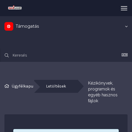
Tog
nav
Támogatás
Kézikönyvek, 
Ügyfélkapu
Letöltések
programok és 
egyéb hasznos 
fájlok