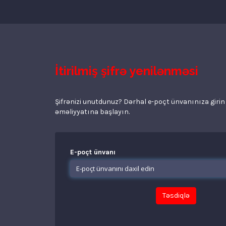
İtirilmiş şifrə yenilənməsi
Şifrənizi unutdunuz? Dərhal e-poçt ünvanınıza girin 
əməliyyatına başlayın.
E-poçt ünvanı
Təsdiqlə