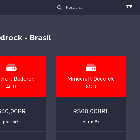
rock - Brasil
craft Bedorck
Minecraft Bedorck
4GB
6GB
$40,00BRL
R$60,00BRL
por mês
por mês