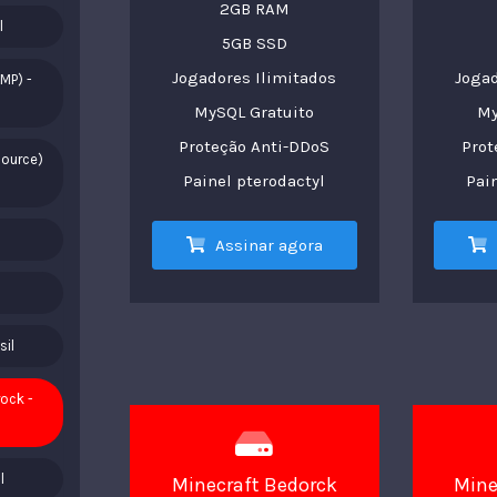
2GB RAM
l
5GB SSD
Jogadores Ilimitados
Jogad
MP) -
MySQL Gratuito
My
Proteção Anti-DDoS
Prot
Source)
Painel pterodactyl
Pai
Assinar agora
sil
ock -
l
Minecraft Bedorck
Mine