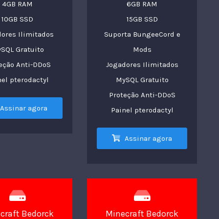
4GB RAM
6GB RAM
10GB SSD
15GB SSD
ores Ilimitados
Suporta BungeeCord e
SQL Gratuito
Mods
eção Anti-DDoS
Jogadores Ilimitados
nel pterodactyl
MySQL Gratuito
Proteção Anti-DDoS
Assinar agora
Painel pterodactyl
Assinar agora
craft Bedorck
Minecraft Bedorck