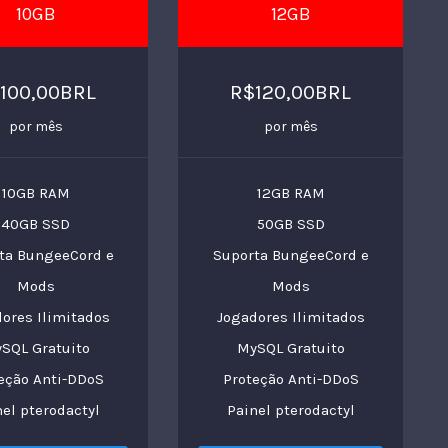
10GB
12GB
100,00BRL
R$120,00BRL
por mês
por mês
10GB RAM
12GB RAM
40GB SSD
50GB SSD
ta BungeeCord e
Suporta BungeeCord e
Mods
Mods
ores Ilimitados
Jogadores Ilimitados
SQL Gratuito
MySQL Gratuito
eção Anti-DDoS
Proteção Anti-DDoS
nel pterodactyl
Painel pterodactyl