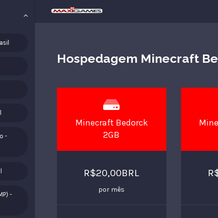
asil
Hospedagem Minecraft Bed
l
Minecraft Bedorck
Mine
2GB
o -
R$20,00BRL
R
l
por mês
MP) -