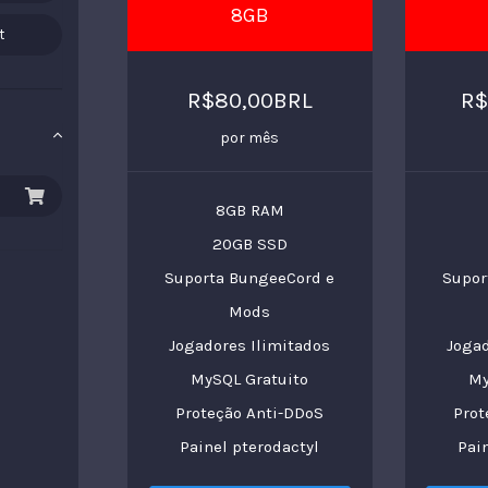
8GB
t
R$80,00BRL
R$
por mês
8GB RAM
20GB SSD
Suporta BungeeCord e
Supor
Mods
Jogadores Ilimitados
Jogad
MySQL Gratuito
My
Proteção Anti-DDoS
Prot
Painel pterodactyl
Pai