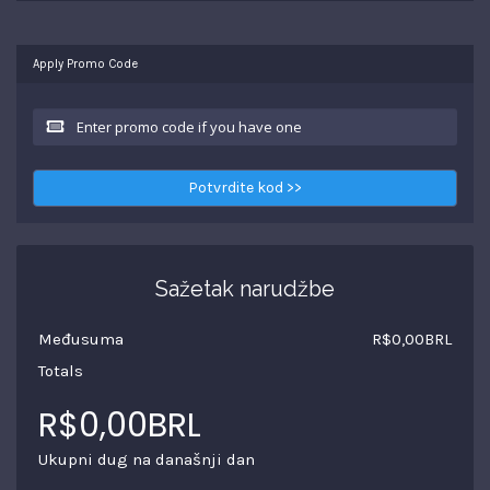
Apply Promo Code
Potvrdite kod >>
Sažetak narudžbe
Međusuma
R$0,00BRL
Totals
R$0,00BRL
Ukupni dug na današnji dan