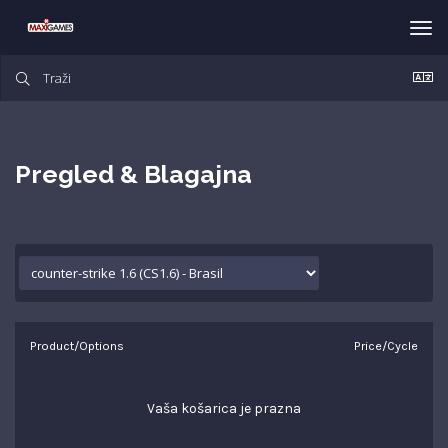
Tog
nav
Pregled & Blagajna
Product/Options
Price/Cycle
Vaša košarica je prazna